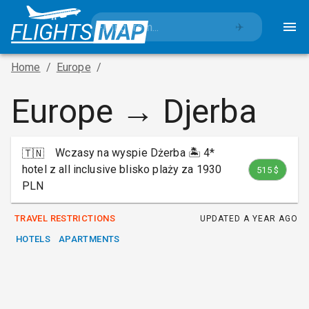
✈️
Home
/
Europe
/
Europe → Djerba
Wczasy na wyspie Dżerba 🏝️ 4*
🇹🇳
hotel z all inclusive blisko plaży za 1930
515 $
PLN
TRAVEL RESTRICTIONS
UPDATED
A YEAR AGO
HOTELS
APARTMENTS